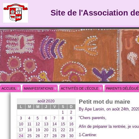
Site de l'Association d
ACCUEIL
MANIFESTATIONS
ACTIVITÉS DE L’ÉCOLE
PARENTS DÉLÉGUÉ
Petit mot du maire
août 2020
L
M
M
J
V
S
D
By Ape Laroin, on août 24th, 202
1
2
“Chers parents,
3
4
5
6
7
8
9
10
11
12
13
14
15
16
Afin de préparer la rentrée, je v
17
18
19
20
21
22
23
1-Cantine:
24
25
26
27
28
29
30