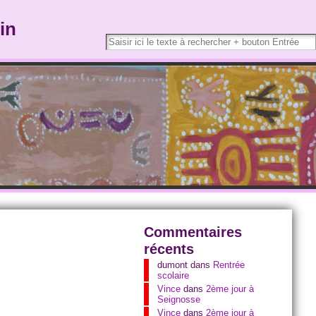
in
Commentaires
récents
dumont
dans
Rentrée
scolaire
Vince
dans
2ème jour à
Seignosse
Vince
dans
2ème jour à