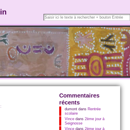
in
Commentaires
récents
:
dumont
dans
Rentrée
scolaire
Vince
dans
2ème jour à
Seignosse
Vince
dans
2ème jour à