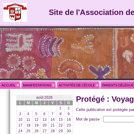
Site de l'Association d
ACCUEIL
MANIFESTATIONS
ACTIVITÉS DE L’ÉCOLE
PARENTS DÉLÉGUÉ
Protégé : Voyag
août 2026
L
M
M
J
V
S
D
1
2
Cette publication est protégée pa
3
4
5
6
7
8
9
Mot de passe :
10
11
12
13
14
15
16
17
18
19
20
21
22
23
24
25
26
27
28
29
30