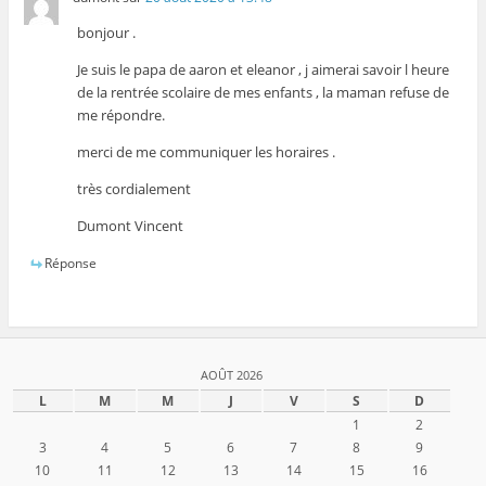
bonjour .
Je suis le papa de aaron et eleanor , j aimerai savoir l heure
de la rentrée scolaire de mes enfants , la maman refuse de
me répondre.
merci de me communiquer les horaires .
très cordialement
Dumont Vincent
Réponse
AOÛT 2026
L
M
M
J
V
S
D
1
2
3
4
5
6
7
8
9
10
11
12
13
14
15
16