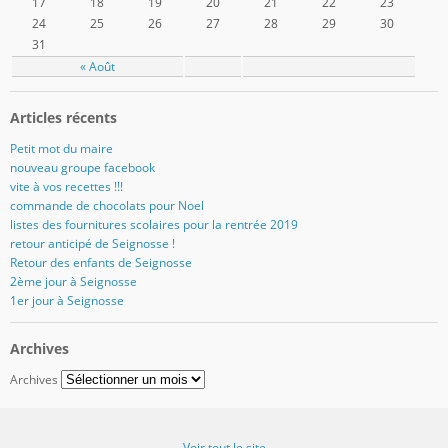
17
18
19
20
21
22
23
24
25
26
27
28
29
30
31
« Août
Articles récents
Petit mot du maire
nouveau groupe facebook
vite à vos recettes !!!
commande de chocolats pour Noel
listes des fournitures scolaires pour la rentrée 2019
retour anticipé de Seignosse !
Retour des enfants de Seignosse
2ème jour à Seignosse
1er jour à Seignosse
Archives
Archives
Voir tout le site