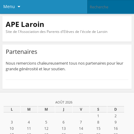
Menu
APE Laroin
Site de l'Association des Parents d'Elèves de l'école de Laroin
Partenaires
Nous remercions chaleureusement tous nos partenaires pour leur
grande générosité et leur soutien.
AOÛT 2026
L
M
M
J
V
S
D
1
2
3
4
5
6
7
8
9
10
11
12
13
14
15
16