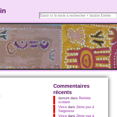
in
Commentaires
récents
:
dumont
dans
Rentrée
scolaire
Vince
dans
2ème jour à
Seignosse
Vince
dans
2ème jour à