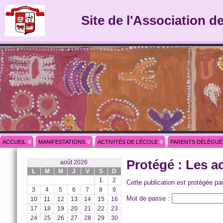
Site de l'Association d
ACCUEIL
MANIFESTATIONS
ACTIVITÉS DE L’ÉCOLE
PARENTS DÉLÉGUÉ
Protégé : Les ac
août 2026
L
M
M
J
V
S
D
1
2
Cette publication est protégée pa
3
4
5
6
7
8
9
Mot de passe :
10
11
12
13
14
15
16
17
18
19
20
21
22
23
24
25
26
27
28
29
30